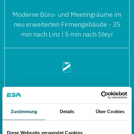
Moderne Büro- und Meetingräume im
neu erweiterten Firmengebäude - 25
min nach Linz | 5 min nach Steyr
gemeinsame Sportaktivitäten wie
Radausfahrten, Volleyball, Fußball,
Tennis, Klettern, Laufen,...
Zustimmung
Details
Über Cookies
Diese Webseite verwendet Cookies