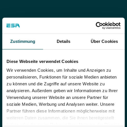
Zustimmung
Details
Über Cookies
Diese Webseite verwendet Cookies
Holub Erwin
Wir verwenden Cookies, um Inhalte und Anzeigen zu
Technischer Einkauf
personalisieren, Funktionen für soziale Medien anbieten
zu können und die Zugriffe auf unsere Website zu
analysieren. Außerdem geben wir Informationen zu Ihrer
+43 7253 7515-0
Verwendung unserer Website an unsere Partner für
soziale Medien, Werbung und Analysen weiter. Unsere
Partner führen diese Informationen möglicherweise mit
e.holub@esa.at
weiteren Daten zusammen, die Sie ihnen bereitgestellt
haben oder die sie im Rahmen Ihrer Nutzung der Dienste