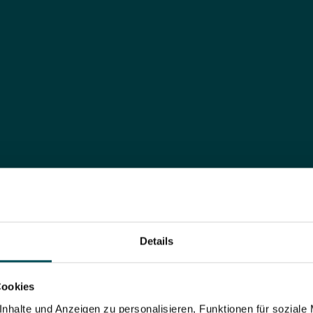
Burgstaller Manuel
Sales Engineer
Details
+43 (0)676 88751559
Cookies
nhalte und Anzeigen zu personalisieren, Funktionen für soziale