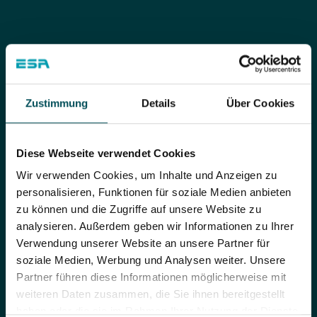
Zustimmung
Details
Über Cookies
Diese Webseite verwendet Cookies
Brandstetter Andreas
Wir verwenden Cookies, um Inhalte und Anzeigen zu
Software development
personalisieren, Funktionen für soziale Medien anbieten
zu können und die Zugriffe auf unsere Website zu
analysieren. Außerdem geben wir Informationen zu Ihrer
+43 7253 7515-0
Verwendung unserer Website an unsere Partner für
soziale Medien, Werbung und Analysen weiter. Unsere
Partner führen diese Informationen möglicherweise mit
a.brandstetter@esa.at
weiteren Daten zusammen, die Sie ihnen bereitgestellt
haben oder die sie im Rahmen Ihrer Nutzung der Dienste